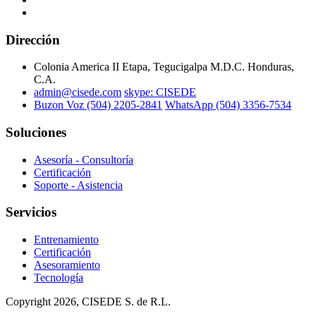
Dirección
Colonia America II Etapa, Tegucigalpa M.D.C. Honduras,
C.A.
admin@cisede.com
skype: CISEDE
Buzon Voz (504) 2205-2841
WhatsApp (504) 3356-7534
Soluciones
Asesoría - Consultoría
Certificación
Soporte - Asistencia
Servicios
Entrenamiento
Certificación
Asesoramiento
Tecnología
Copyright
2026, CISEDE S. de R.L.